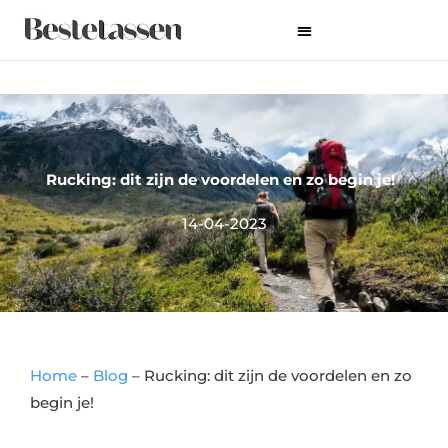
Ga
naar
de
inhoud
Rucking: dit zijn de voordelen en zo begin je!
14-04-2023
Home
–
Blog
–
Rucking: dit zijn de voordelen en zo
begin je!