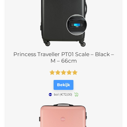
Princess Traveller PT01 Scale – Black –
M – 66cm
Bekijk
bol
(€72,00)