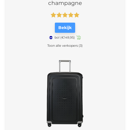
champagne
Bekijk
bol
(€149,95)
Toon alle verkopers (3)