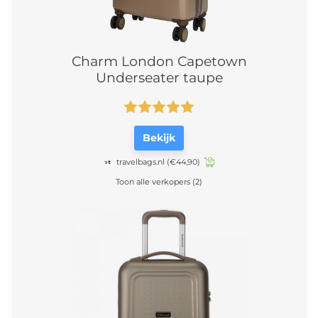
Charm London Capetown
Underseater taupe
Bekijk
travelbags.nl
(€44,90)
Toon alle verkopers (2)