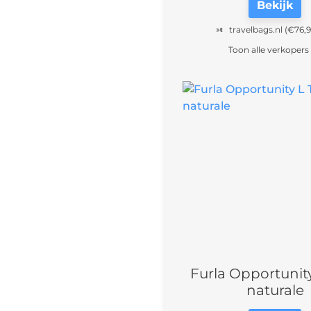
Bekijk
travelbags.nl
(€76,9
Toon alle verkopers 
Furla Opportunity
naturale