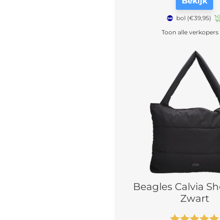
Bekijk
bol
(€39,95)
Toon alle verkopers 
Beagles Calvia S
Zwart