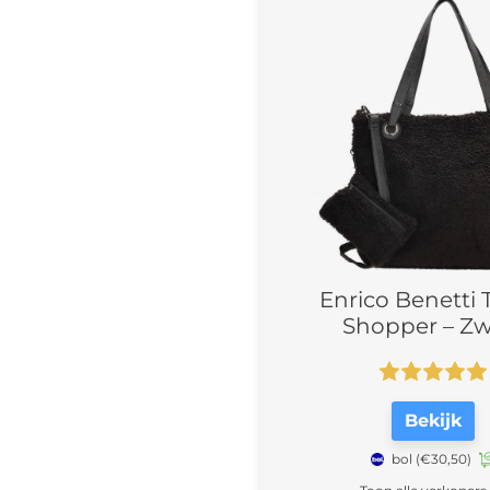
Enrico Benetti
Shopper – Zw
Bekijk
bol
(€30,50)