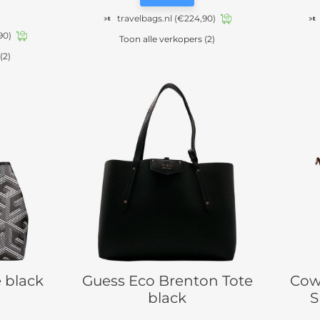
travelbags.nl
(€224,90)
90)
Toon alle verkopers (2)
(2)
 black
Guess Eco Brenton Tote
Cow
black
S