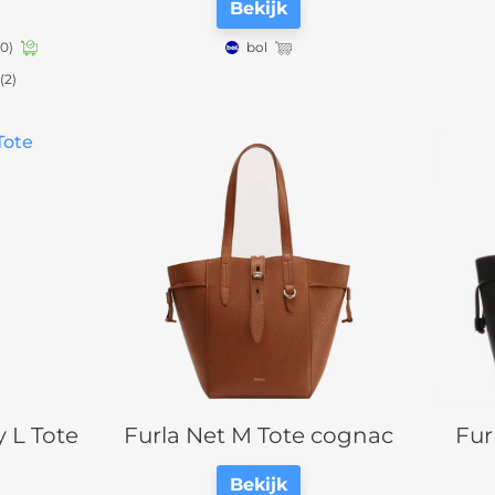
Bekijk
0)
bol
(2)
 L Tote
Furla Net M Tote cognac
Fur
Bekijk