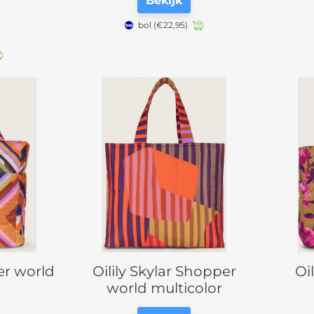
Bekijk
bol
(€22,95)
per world
Oilily Skylar Shopper
Oi
world multicolor