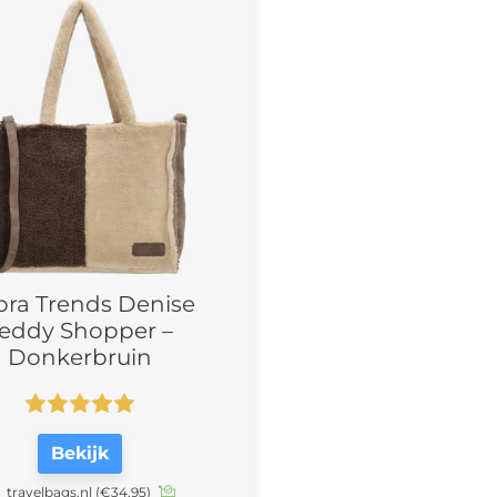
bra Trends Denise
eddy Shopper –
Donkerbruin
Bekijk
travelbags.nl
(€34,95)