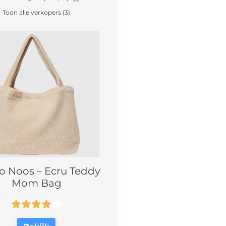
Toon alle verkopers (3)
o Noos – Ecru Teddy
Mom Bag