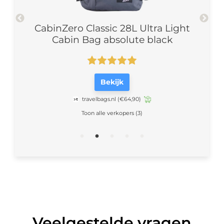
Light
CabinZero Classic 28L Ultra Light
Cabi
Cabin Bag absolute black
Bekijk
travelbags.nl
(€64,90)
Toon alle verkopers (3)
Veelgestelde vragen