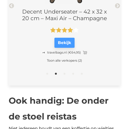
park
Decent Underseater – 42 x 32 x
Black
20 cm – Maxi Air – Champagne
Bekijk
travelbags.nl
(€64,95)
Toon alle verkopers (2)
Ook handig: De onder
de stoel reistas
Niet iedereen houdt van een koffertje op wieltjes.