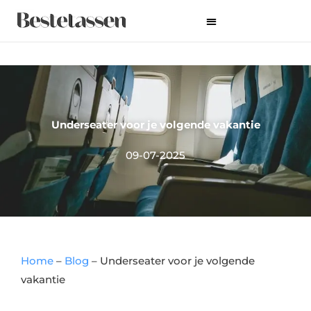
Ga
naar
de
inhoud
Underseater voor je volgende vakantie
09-07-2025
Home
–
Blog
–
Underseater voor je volgende
vakantie