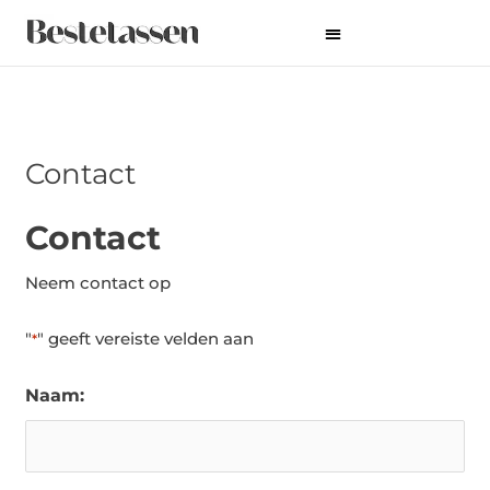
Ga
naar
de
inhoud
Contact
Contact
Neem contact op
"
" geeft vereiste velden aan
*
Naam:
Voornaam