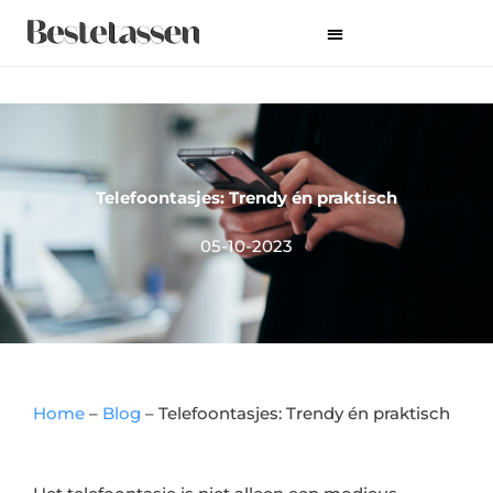
Ga
naar
de
inhoud
Telefoontasjes: Trendy én praktisch
05-10-2023
Home
–
Blog
–
Telefoontasjes: Trendy én praktisch