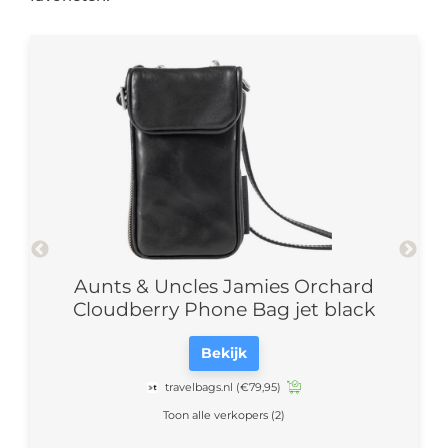
se
Aunts & Uncles Jamies Orchard
Bea
Cloudberry Phone Bag jet black
Bekijk
travelbags.nl
(€79,95)
Toon alle verkopers (2)