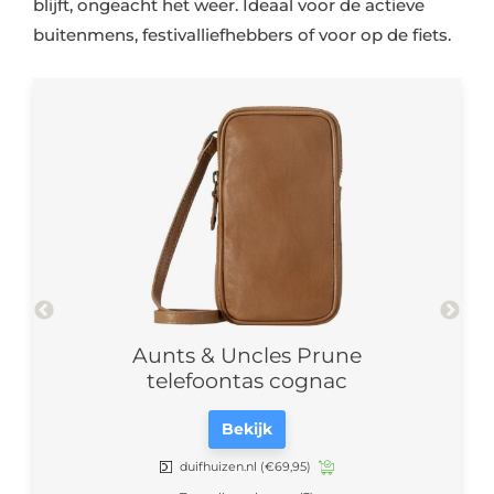
blijft, ongeacht het weer. Ideaal voor de actieve
buitenmens, festivalliefhebbers of voor op de fiets.
Q1-22
Aunts & Uncles Prune
Eas
telefoontas cognac
Bekijk
duifhuizen.nl
(€69,95)