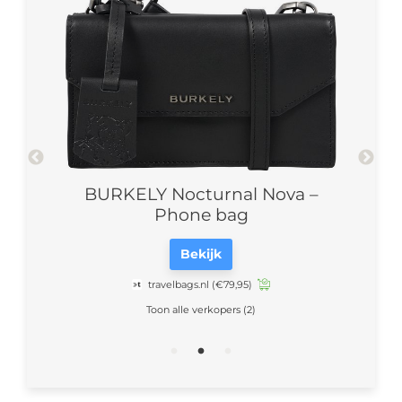
an
BURKELY Nocturnal Nova –
Th
ght
Phone bag
Bekijk
travelbags.nl
(€79,95)
Toon alle verkopers (2)