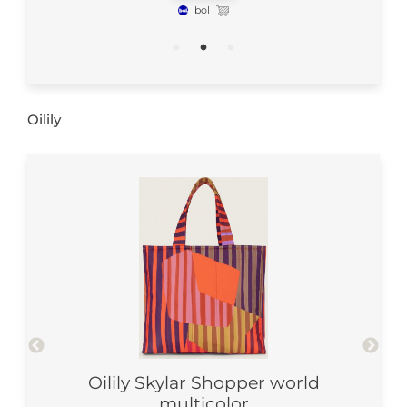
bol
Oilily
ld
Oilily Skylar Shopper world
Oil
multicolor