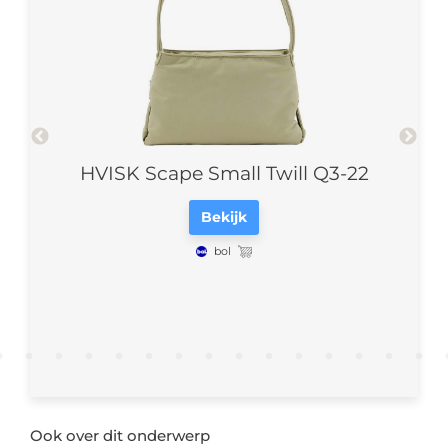
ill
HVISK Scape Small Twill Q3-22
HV
Bekijk
bol
Ook over dit onderwerp