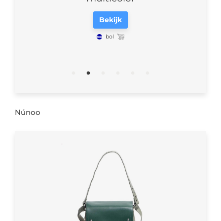
Bekijk
bol
Núnoo