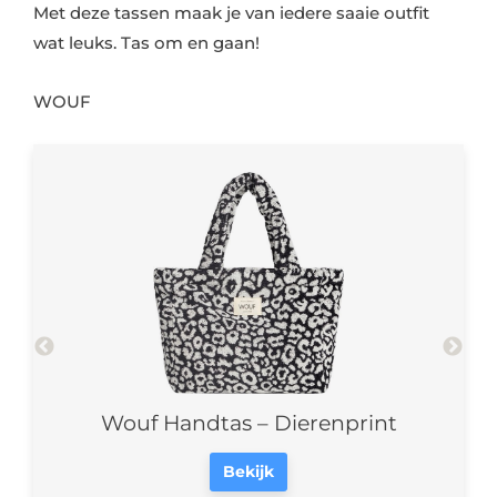
Met deze tassen maak je van iedere saaie outfit
wat leuks. Tas om en gaan!
WOUF
or
Wouf Handtas – Dierenprint
Wo
Bekijk