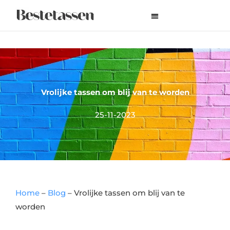
Ga
naar
de
inhoud
Vrolijke tassen om blij van te worden
25-11-2023
Home
–
Blog
–
Vrolijke tassen om blij van te
worden