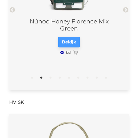
Núnoo Honey Florence Mix
Núno
Green
Bekijk
bol
HVISK