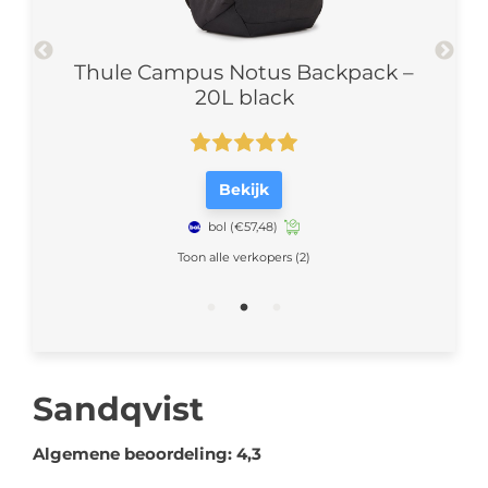
 23L
Thule Campus Notus Backpack –
Thul
20L black
Bekijk
bol
(€57,48)
Toon alle verkopers (2)
Sandqvist
Algemene beoordeling: 4,3