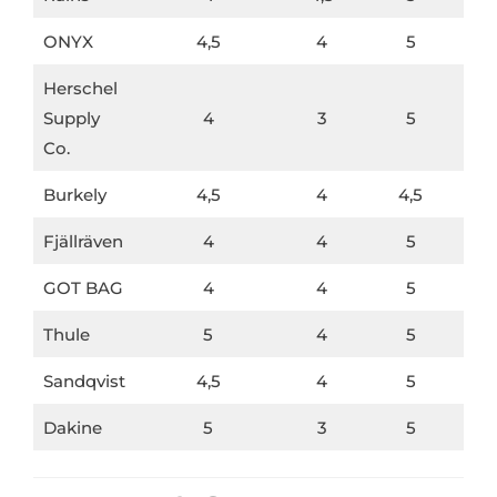
ONYX
4,5
4
5
Herschel
Supply
4
3
5
Co.
Burkely
4,5
4
4,5
Fjällräven
4
4
5
GOT BAG
4
4
5
Thule
5
4
5
Sandqvist
4,5
4
5
Dakine
5
3
5
Kapten & Son