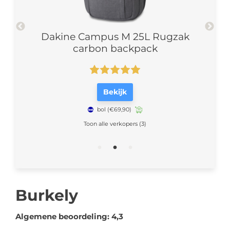
zak
Dakine Campus M 25L Rugzak
D
carbon backpack
Bekijk
bol
(€69,90)
Toon alle verkopers (3)
Burkely
Algemene beoordeling: 4,3