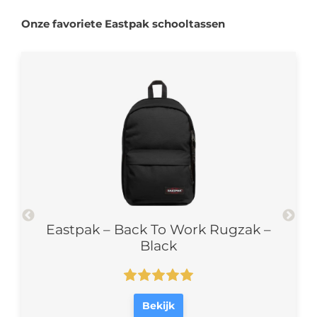
Onze favoriete Eastpak schooltassen
zak –
Eastpak – Back To Work Rugzak –
East
Black
Bekijk
bagageonline.nl
(€59,00)