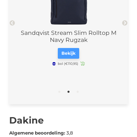
Green
Sandqvist Stream Slim Rolltop M
S
Navy Rugzak
Bekijk
bol
(€110,95)
Dakine
Algemene beoordeling:
3,8