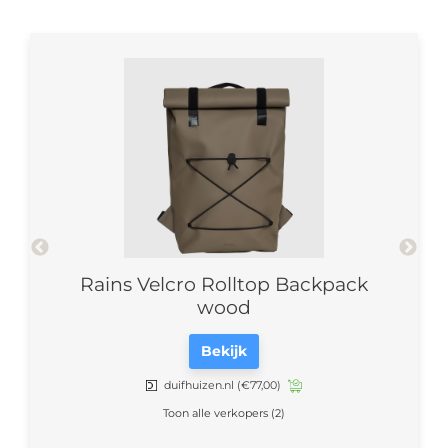
ck
Rains Velcro Rolltop Backpack
wood
Bekijk
duifhuizen.nl
(€77,00)
Toon alle verkopers (2)