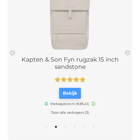
3
Kapten & Son Fyn rugzak 15 inch
Kapten 
sandstone
Bekijk
thebagstore.nl
(€85,41)
Toon alle verkopers (3)