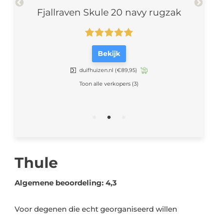
k –
Fjallraven Skule 20 navy rugzak
F
Bekijk
duifhuizen.nl
(€89,95)
Toon alle verkopers (3)
Thule
Algemene beoordeling: 4,3
Voor degenen die echt georganiseerd willen
blijven, zijn Thule rugzakken een droom. Deze