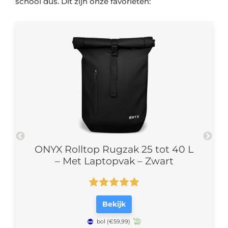
 40L
ONYX Rolltop Rugzak 25 tot 40 L
– Met Laptopvak – Zwart
Bekijk
bol
(€59,99)