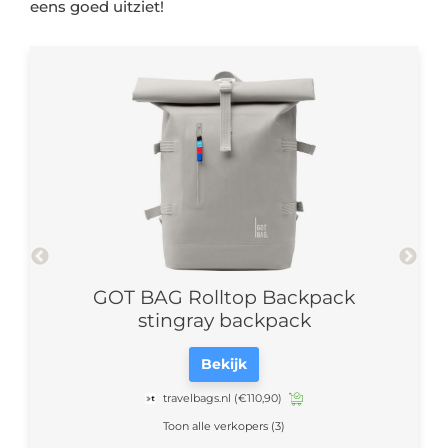
reef
GOT BAG Rolltop Backpack
G
stingray backpack
Bekijk
travelbags.nl
(€110,90)
Toon alle verkopers (3)