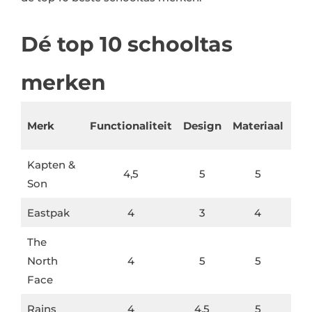
Dé top 10 schooltas
merken
P
Merk
Functionaliteit
Design
Materiaal
kwa
Kapten &
4,5
5
5
Son
Eastpak
4
3
4
The
North
4
5
5
Face
Rains
4
4,5
5