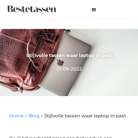
Ga
naar
de
inhoud
Stijlvolle tassen waar laptop in past
21-09-2022
Home
–
Blog
–
Stijlvolle tassen waar laptop in past