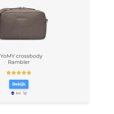
YoMY crossbody
Rambler
Bekijk
bol