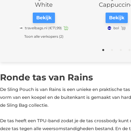
White
Cappuccino
Bekijk
Bekijk
ravelbags.nl
(€71,99)
bol
oon alle verkopers (2)
Ronde tas van Rains
De Sling Pouch is van Rains is een unieke en praktische tas
vorm van een koepel en de buitenkant is gemaakt van hard 
de Sling Bag collectie.
De tas heeft een TPU-band zodat je de tas crossbody kunt d
deze tas tegen alle weersomstandigheden bestand. En de tas 