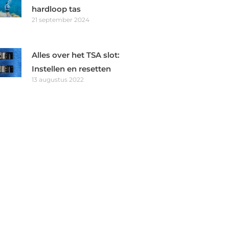
White
Cappucci
hardloop tas
21 september 2024
Bekijk
Bekijk
travelbags.nl
(€71,99)
bol
Alles over het TSA slot:
Toon alle verkopers (2)
Instellen en resetten
13 augustus 2022