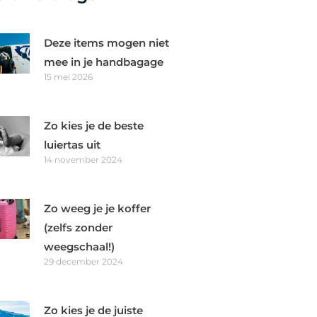
Deze items mogen niet
mee in je handbagage
15 mei 2026
Zo kies je de beste
luiertas uit
14 november 2024
Zo weeg je je koffer
(zelfs zonder
weegschaal!)
29 december 2024
 –
Crossbody Full Moon –
Crossbody Full
Zo kies je de juiste