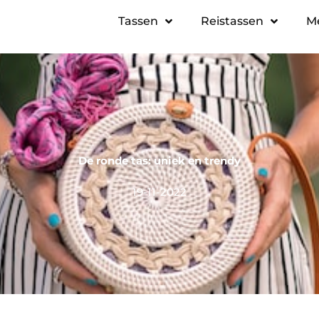
Tassen
Reistassen
M
De ronde tas: uniek en trendy
19-11-2022