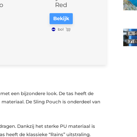
Red
Black
Bekijk
Bekijk
bol
travelbags.nl
(€71,96)
Toon alle verkopers (3)
 met een bijzondere look. De tas heeft de
materiaal. De Sling Pouch is onderdeel van
ragen. Dankzij het sterke PU materiaal is
heeft de klassieke “Rains” uitstraling.