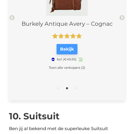
ody
Burkely Antique Avery – Cognac
Hi
Bekijk
bol
(€49,95)
Toon alle verkopers (2)
10. Suitsuit
Ben jij al bekend met de superleuke Suitsuit