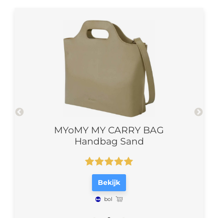
–
MYoMY MY CARRY BAG
MYo
Handbag Sand
Bekijk
bol