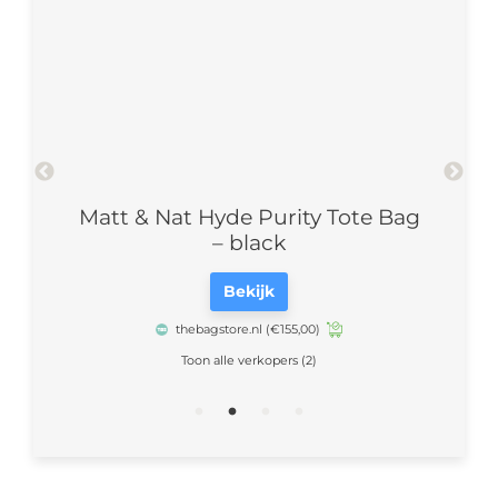
ack
Matt & Nat Hyde Purity Tote Bag
Ma
– black
Bekijk
thebagstore.nl
(€155,00)
Toon alle verkopers (2)