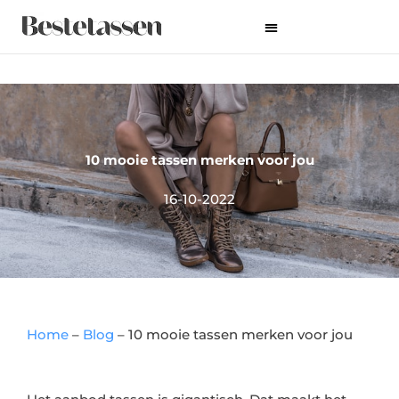
Ga
naar
de
inhoud
10 mooie tassen merken voor jou
16-10-2022
Home
–
Blog
–
10 mooie tassen merken voor jou