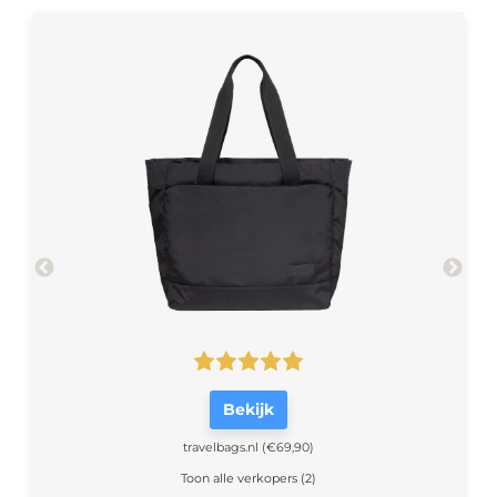
Bekijk
travelbags.nl
(€69,90)
Toon alle verkopers (2)